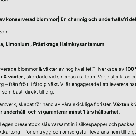
av konserverad blommor| En charmig och underhållsfri de
55cm
ia, Limonium ,
Prästkrage,
Halmkrysantemum
rverade blommor & växter av hög kvalitet.Tillverkade av
100
r & växter
, skördade vid sin absoluta topp. Varje stjälk tas 
– från frö till färdig växt. Vi är engagerade i att leverera nat
som bäst, direkt till dig.
antverk, skapat för hand av våra skickliga ﬂorister.
Växten kr
r underhåll, och vi garanterar minst 1 års hållbarhet.
 egen presentbox slås varsamt in i silkespapper och packas 
kartong – för en trygg och omsorgsfull leverans hem till dig.