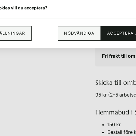
Färgen kan blek
okies vill du acceptera?
Frakt
TÄLLNINGAR
NÖDVÄNDIGA
ACCEPTERA 
Fri frakt till 
Skicka till om
95 kr (2–5 arbets
Hemmabud i 
150 kr
Beställ före