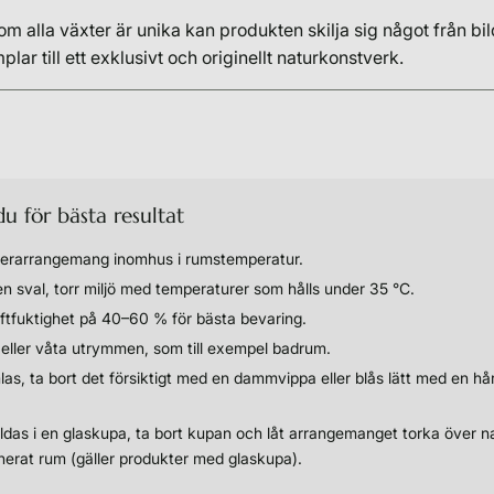
om alla växter är unika kan produkten skilja sig något från bi
lar till ett exklusivt och originellt naturkonstverk.
u för bästa resultat
terarrangemang inomhus i rumstemperatur.
n sval, torr miljö med temperaturer som hålls under 35 °C.
luftfuktighet på 40–60 % för bästa bevaring.
 eller våta utrymmen, som till exempel badrum.
, ta bort det försiktigt med en dammvippa eller blås lätt med en hå
das i en glaskupa, ta bort kupan och låt arrangemanget torka över na
onerat rum (gäller produkter med glaskupa).