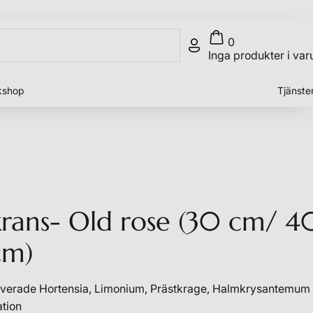
0
Inga produkter i var
kshop
Tjänste
rans- Old rose (30 cm/ 4
cm)
verade Hortensia, Limonium, Prästkrage, Halmkrysantemum 
ation