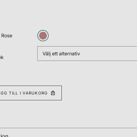
d Rose
ek
ÄGG TILL I VARUKORG
tion