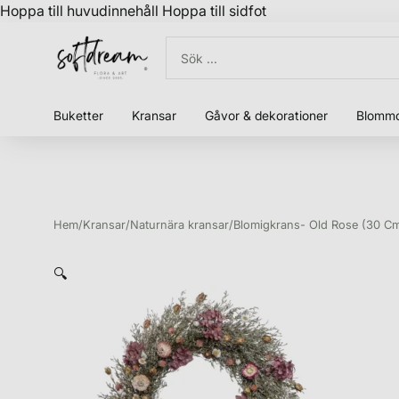
Hoppa till huvudinnehåll
Hoppa till sidfot
Buketter
Kransar
Gåvor & dekorationer
Blommo
Hem
/
Kransar
/
Naturnära kransar
/
Blomigkrans- Old Rose (30 C
🔍