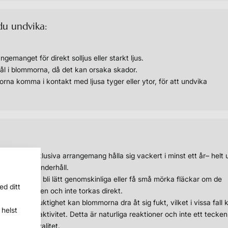
du undvika:
ngemanget för direkt solljus eller starkt ljus.
mål i blommorna, då det kan orsaka skador.
rna komma i kontakt med ljusa tyger eller ytor, för att undvika
l kan ditt exklusiva arrangemang hålla sig vackert i minst ett år– helt 
regelbundet underhåll.
lommor kan bli lätt genomskinliga eller få små mörka fläckar om de
ed ditt
kt med vatten och inte torkas direkt.
ätte hög luftfuktighet kan blommorna dra åt sig fukt, vilket i vissa fall 
helst
eller insekts aktivitet. Detta är naturliga reaktioner och inte ett tecke
r av dålig kvalitet.