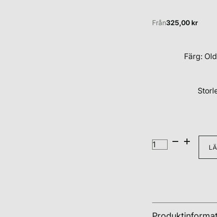
Från
325,00
kr
Färg: Ol
Storl
L
Produktinforma