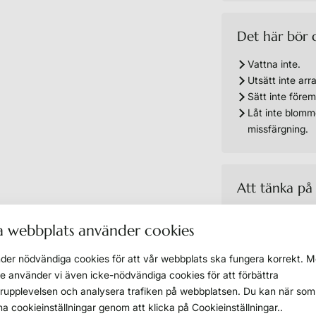
Det här bör 
Vattna inte.
Utsätt inte arra
Sätt inte före
Låt inte blommo
missfärgning.
Att tänka på
Vid rätt skötse
 webbplats använder cookies
vattning eller 
Konserverade b
der nödvändiga cookies för att vår webbplats ska fungera korrekt. M
kommer i konta
 använder vi även icke-nödvändiga cookies för att förbättra
I miljöer med j
upplevelsen och analysera trafiken på webbplatsen. Du kan när som 
leda till mögel 
na cookieinställningar genom att klicka på Cookieinställningar..
att produkten ä