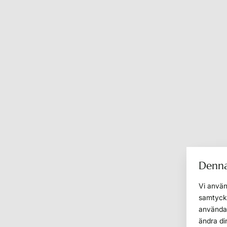
Denna
Vi använ
samtycke
användar
ändra di