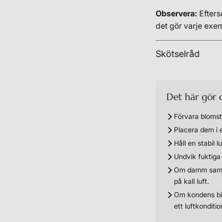
Observera:
Efters
det gör varje exemp
Skötselråd
Det här gör d
Förvara bloms
Placera dem i e
Håll en stabil 
Undvik fuktiga
Om damm samlas
på kall luft.
Om kondens bil
ett luftkonditi