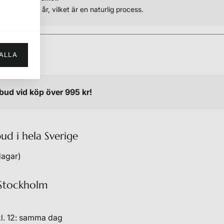
na efter ett år, vilket är en naturlig process.
ALLA
ombud vid köp över 995 kr!
bud i hela Sverige
dagar)
Stockholm
 kl. 12: samma dag