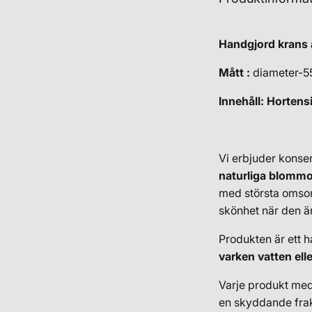
Handgjord krans 
Mått :
diameter-
Innehåll: Hortens
Vi erbjuder konse
naturliga blommo
med största omsorg 
skönhet när den är 
Produkten är ett h
varken vatten elle
Varje produkt med
en skyddande frakt