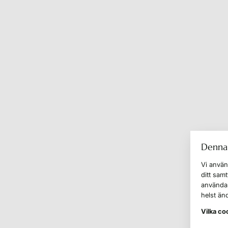
Denna
Vi använ
ditt sam
användar
helst än
Vilka co