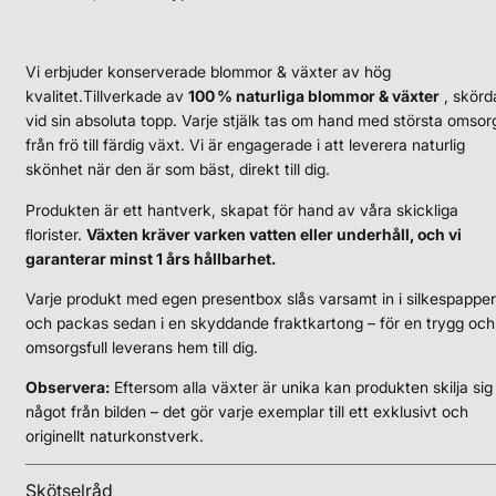
Vi erbjuder konserverade blommor & växter av hög
kvalitet.Tillverkade av
100 % naturliga blommor & växter
, skörd
vid sin absoluta topp. Varje stjälk tas om hand med största omsor
från frö till färdig växt. Vi är engagerade i att leverera naturlig
skönhet när den är som bäst, direkt till dig.
Produkten är ett hantverk, skapat för hand av våra skickliga
ﬂorister.
Växten kräver varken vatten eller underhåll, och vi
garanterar minst 1 års hållbarhet.
Varje produkt med egen presentbox slås varsamt in i silkespapper
och packas sedan i en skyddande fraktkartong – för en trygg och
omsorgsfull leverans hem till dig.
Observera:
Eftersom alla växter är unika kan produkten skilja sig
något från bilden – det gör varje exemplar till ett exklusivt och
originellt naturkonstverk.
Skötselråd